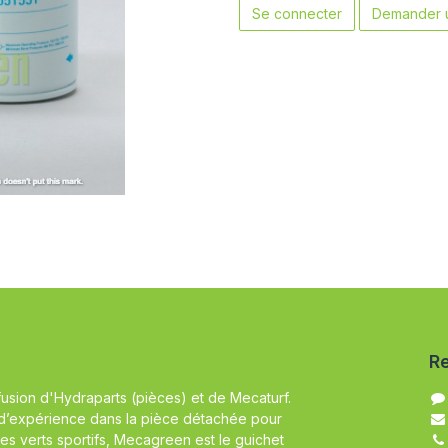
Se connecter
Demander u
Re
fusion d'Hydraparts (pièces) et de Mecaturf.
d’expérience dans la pièce détachée pour
es verts sportifs, Mecagreen est le guichet