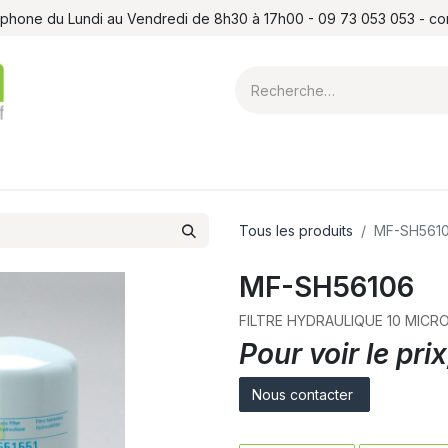
léphone du Lundi au Vendredi de 8h30 à 17h00 - 09 73 053 053 - c
ointes et louchets
Atelier
Formations
Shop
Blog
Contact
Tous les produits
MF-SH561
MF-SH56106
FILTRE HYDRAULIQUE 10 MICR
Pour voir le pr
Nous contacter