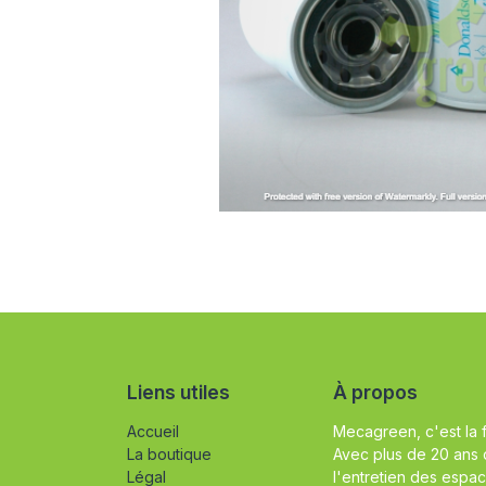
Liens utiles
À propos
Accueil
Mecagreen, c'est la 
La boutique
Avec plus de 20 ans 
Légal
l'entretien des espac