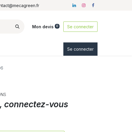
ontact@mecagreen.fr
Mon devis
Se connecter
0
ez-nous
Se connecter
06
ONS
ix, connectez-vous