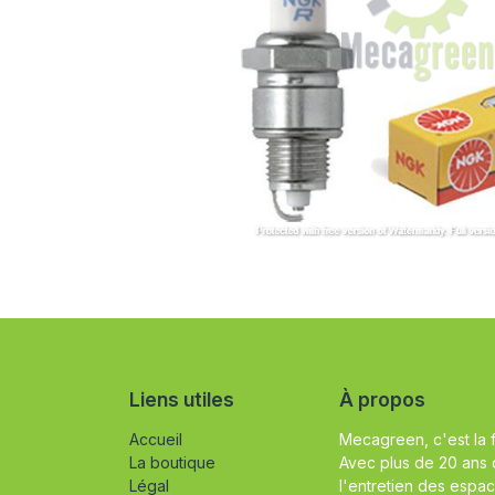
Liens utiles
À propos
Accueil
Mecagreen, c'est la 
La boutique
Avec plus de 20 ans 
Légal
l'entretien des espac