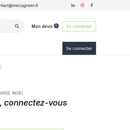
ontact@mecagreen.fr
Mon devis
Se connecter
0
ez-nous
Se connecter
C
BKR5E (NGK)
ix, connectez-vous