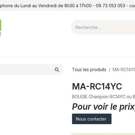
léphone du Lundi au Vendredi de 8h30 à 17h00 - 09 73 053 053 - c
ointes et louchets
Atelier
Formations
Shop
Blog
Contact
Tous les produits
MA-RC14Y
MA-RC14YC
BOUGIE Champion RC14YC ou 
Pour voir le pr
Nous contacter