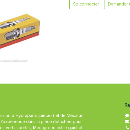
Se connecter
Demander u
Re
fusion d'Hydraparts (pièces) et de Mecaturf.
d’expérience dans la pièce détachée pour
es verts sportifs, Mecagreen est le guichet