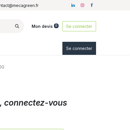
ontact@mecagreen.fr
Mon devis
Se connecter
0
ez-nous
Se connecter
0G
ix, connectez-vous