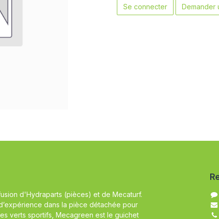
Se connecter
Demander u
Re
fusion d'Hydraparts (pièces) et de Mecaturf.
d’expérience dans la pièce détachée pour
es verts sportifs, Mecagreen est le guichet