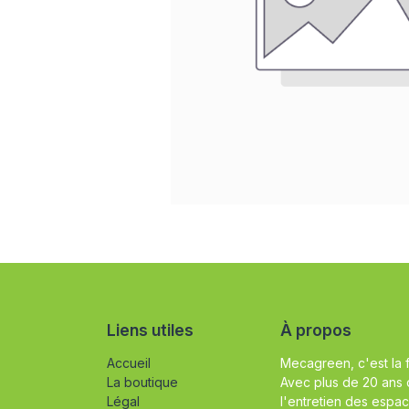
Liens utiles
À propos
Accueil
Mecagreen, c'est la 
La boutique
Avec plus de 20 ans 
Légal
l'entretien des espac