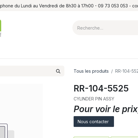
léphone du Lundi au Vendredi de 8h30 à 17h00 - 09 73 053 053 - c
ointes et louchets
Atelier
Formations
Shop
Blog
Contact
Tous les produits
RR-104-55
RR-104-5525
CYLINDER PIN ASSY
Pour voir le pr
Nous contacter