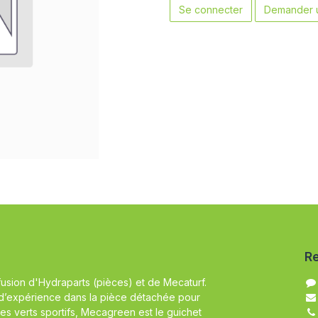
Se connecter
Demander u
Re
fusion d'Hydraparts (pièces) et de Mecaturf.
d’expérience dans la pièce détachée pour
es verts sportifs, Mecagreen est le guichet