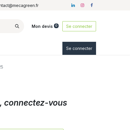
ontact@mecagreen.fr
Mon devis
Se connecter
0
ez-nous
Se connecter
25
ix, connectez-vous