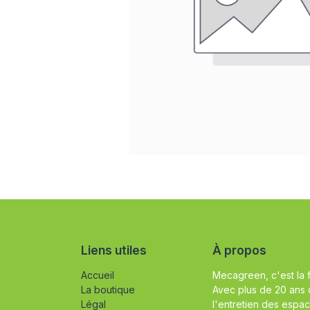
Liens utiles
À propos
Accueil
Mecagreen, c'est la 
La boutique
Avec plus de 20 ans 
Légal
l'entretien des espac