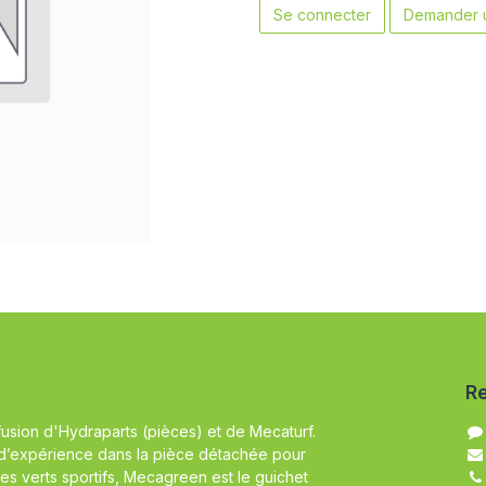
Se connecter
Demander u
Re
fusion d'Hydraparts (pièces) et de Mecaturf.
d’expérience dans la pièce détachée pour
es verts sportifs, Mecagreen est le guichet