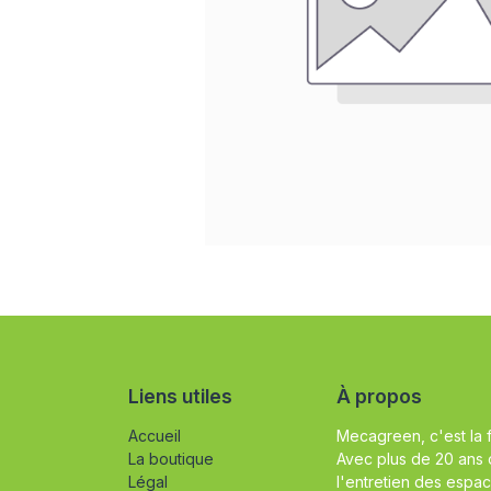
Liens utiles
À propos
Accueil
Mecagreen, c'est la 
La boutique
Avec plus de 20 ans 
Légal
l'entretien des espac