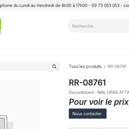
léphone du Lundi au Vendredi de 8h30 à 17h00 - 09 73 053 053 - c
ointes et louchets
Atelier
Formations
Shop
Blog
Contact
Tous les produits
RR-08761
RR-08761
Discontinued - NAIL DRAG A
Pour voir le pr
Nous contacter