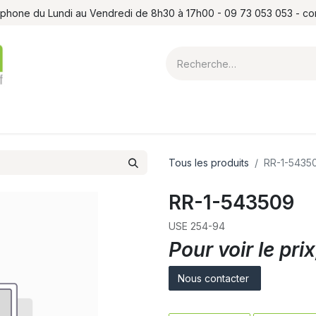
léphone du Lundi au Vendredi de 8h30 à 17h00 - 09 73 053 053 - c
ointes et louchets
Atelier
Formations
Shop
Blog
Contact
Tous les produits
RR-1-5435
RR-1-543509
USE 254-94
Pour voir le pr
Nous contacter