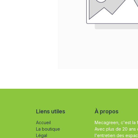
Liens utiles
À propos
Accueil
Mecagreen, c'est la 
La boutique
Avec plus de 20 ans 
Légal
l'entretien des espac