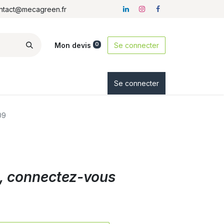
ontact@mecagreen.fr
Mon devis
Se connecter
0
ez-nous
Se connecter
09
ix, connectez-vous