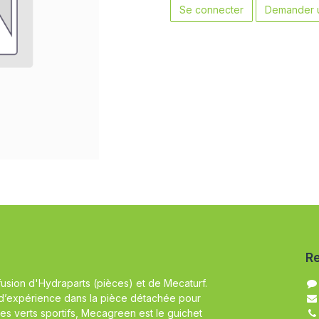
Se connecter
Demander u
Re
fusion d'Hydraparts (pièces) et de Mecaturf.
d’expérience dans la pièce détachée pour
es verts sportifs, Mecagreen est le guichet