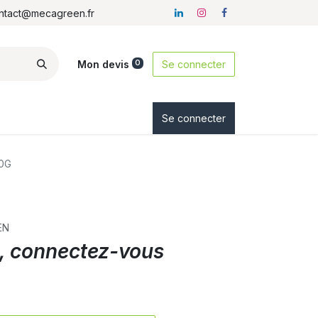
ontact@mecagreen.fr
Mon devis
Se connecter
0
ez-nous
Se connecter
0G
EN
ix, connectez-vous