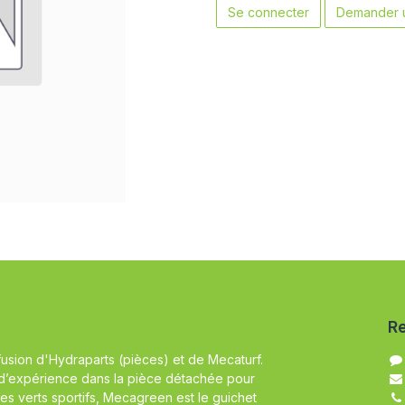
Se connecter
Demander u
Re
fusion d'Hydraparts (pièces) et de Mecaturf.
d’expérience dans la pièce détachée pour
es verts sportifs, Mecagreen est le guichet