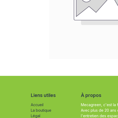
Liens utiles
À propos
Accueil
Mecagreen, c'est la 
La boutique
Avec plus de 20 ans 
Légal
l'entretien des espac