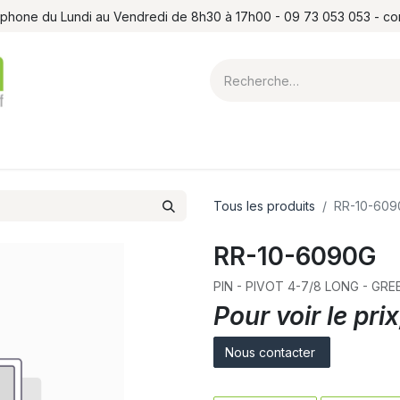
léphone du Lundi au Vendredi de 8h30 à 17h00 - 09 73 053 053 - c
ointes et louchets
Atelier
Formations
Shop
Blog
Contact
Tous les produits
RR-10-609
RR-10-6090G
PIN - PIVOT 4-7/8 LONG - GRE
Pour voir le pr
Nous contacter