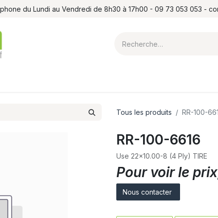
léphone du Lundi au Vendredi de 8h30 à 17h00 - 09 73 053 053 - c
ointes et louchets
Atelier
Formations
Shop
Blog
Contact
Tous les produits
RR-100-66
RR-100-6616
Use 22x10.00-8 (4 Ply) TIRE
Pour voir le pr
Nous contacter