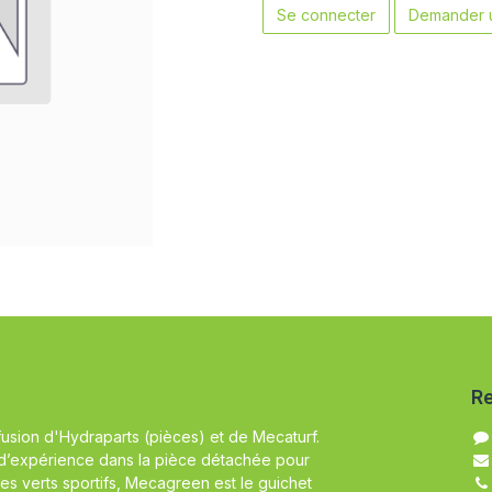
Se connecter
Demander u
Re
fusion d'Hydraparts (pièces) et de Mecaturf.
d’expérience dans la pièce détachée pour
es verts sportifs, Mecagreen est le guichet