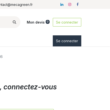
ontact@mecagreen.fr
Mon devis
Se connecter
0
ez-nous
Se connecter
16
ix, connectez-vous