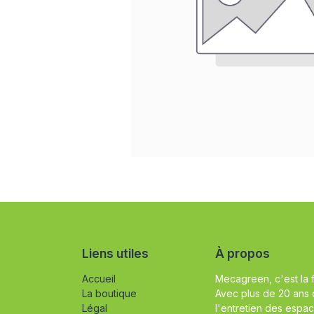
Liens utiles
À propos
Accueil
Mecagreen, c'est la 
La boutique
Avec plus de 20 ans 
Légal
l'entretien des espac