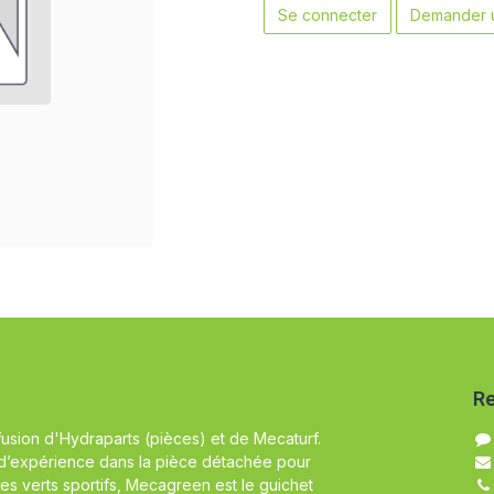
Se connecter
Demander u
Re
fusion d'Hydraparts (pièces) et de Mecaturf.
d’expérience dans la pièce détachée pour
es verts sportifs, Mecagreen est le guichet