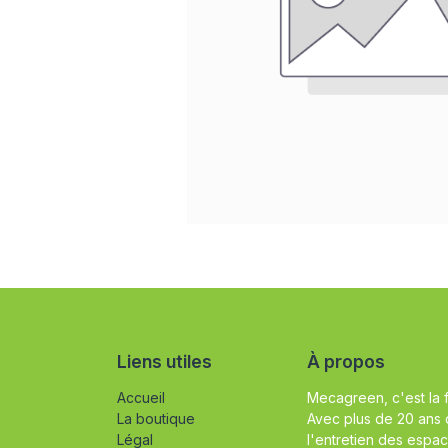
Liens utiles
À propos
Accueil
Mecagreen, c'est la 
La boutique
Avec plus de 20 ans 
Légal
l'entretien des espac