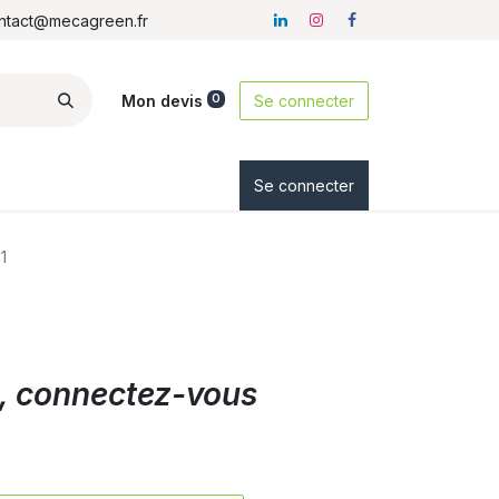
ontact@mecagreen.fr
Mon devis
Se connecter
0
ez-nous
Se connecter
1
ix, connectez-vous