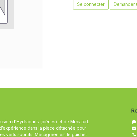
Se connecter
Demander u
Re
fusion d'Hydraparts (pièces) et de Mecaturf.
d’expérience dans la pièce détachée pour
es verts sportifs, Mecagreen est le guichet