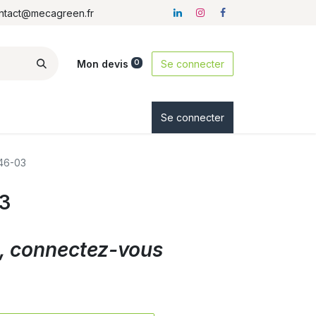
ontact@mecagreen.fr
Mon devis
Se connecter
0
ez-nous
Se connecter
46-03
3
ix, connectez-vous