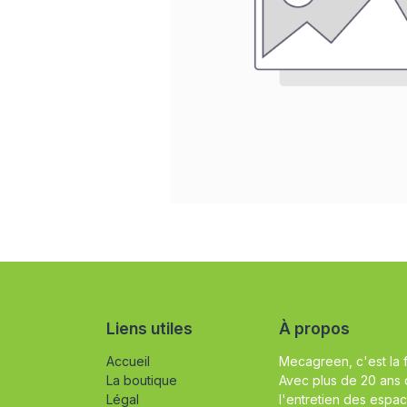
Liens utiles
À propos
Accueil
Mecagreen, c'est la 
La boutique
Avec plus de 20 ans 
Légal
l'entretien des espac