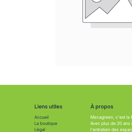
Liens utiles
À propos
Accueil
Mecagreen, c'est la 
La boutique
Avec plus de 20 ans 
Légal
l'entretien des espac