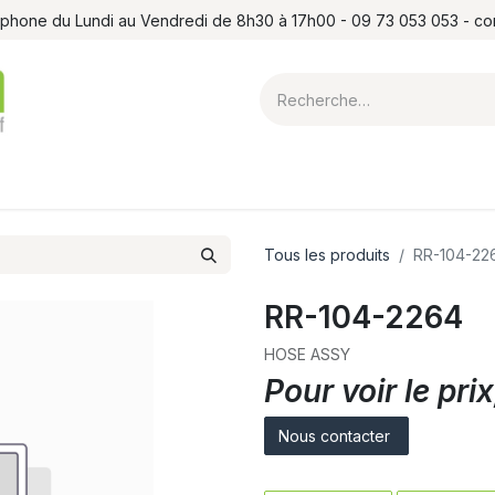
léphone du Lundi au Vendredi de 8h30 à 17h00 - 09 73 053 053 - c
ointes et louchets
Atelier
Formations
Shop
Blog
Contact
Tous les produits
RR-104-22
RR-104-2264
HOSE ASSY
Pour voir le pr
Nous contacter