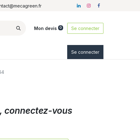
ontact@mecagreen.fr
Mon devis
Se connecter
0
ez-nous
Se connecter
64
ix, connectez-vous