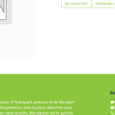
Se connecter
Demander u
Re
fusion d'Hydraparts (pièces) et de Mecaturf.
d’expérience dans la pièce détachée pour
es verts sportifs, Mecagreen est le guichet