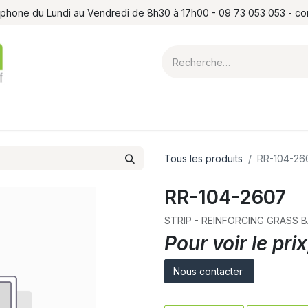
léphone du Lundi au Vendredi de 8h30 à 17h00 - 09 73 053 053 - c
ointes et louchets
Atelier
Formations
Shop
Blog
Contact
Tous les produits
RR-104-26
RR-104-2607
STRIP - REINFORCING GRASS 
Pour voir le pr
Nous contacter