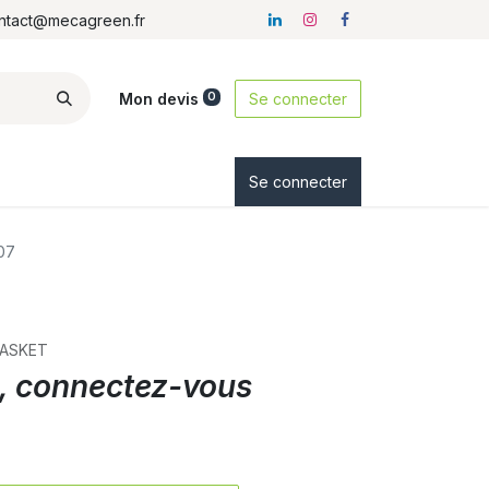
ontact@mecagreen.fr
Mon devis
Se connecter
0
ez-nous
Se connecter
07
BASKET
ix, connectez-vous