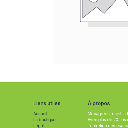
Liens utiles
À propos
Accueil
Mecagreen, c'est la 
La boutique
Avec plus de 20 ans 
Légal
l'entretien des espac