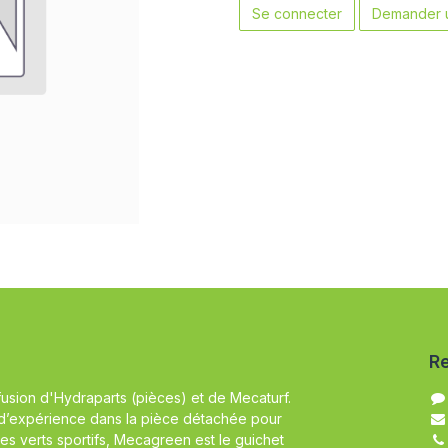
Se connecter
Demander u
Re
fusion d'Hydraparts (pièces) et de Mecaturf.
d’expérience dans la pièce détachée pour
es verts sportifs, Mecagreen est le guichet