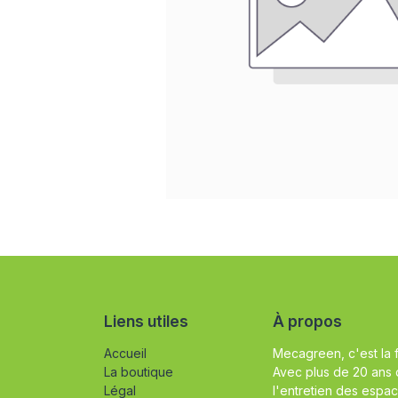
Liens utiles
À propos
Accueil
Mecagreen, c'est la 
La boutique
Avec plus de 20 ans 
Légal
l'entretien des espac