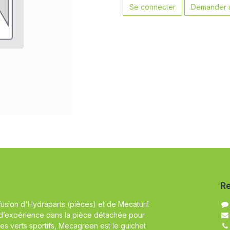
Se connecter
Demander u
Re
fusion d'Hydraparts (pièces) et de Mecaturf.
d’expérience dans la pièce détachée pour
es verts sportifs, Mecagreen est le guichet