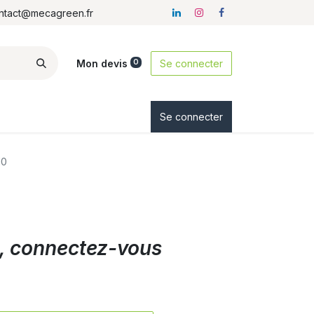
ontact@mecagreen.fr
Mon devis
Se connecter
0
ez-nous
Se connecter
10
ix, connectez-vous