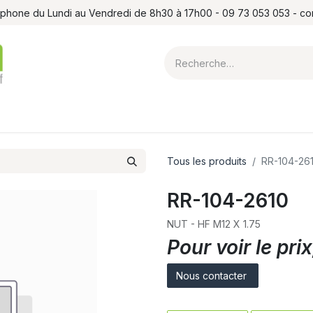
léphone du Lundi au Vendredi de 8h30 à 17h00 - 09 73 053 053 - c
ointes et louchets
Atelier
Formations
Shop
Blog
Contact
Tous les produits
RR-104-26
RR-104-2610
NUT - HF M12 X 1.75
Pour voir le pr
Nous contacter