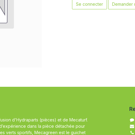
Se connecter
Demander u
Re
fusion d'Hydraparts (pièces) et de Mecaturf.
d’expérience dans la pièce détachée pour
es verts sportifs, Mecagreen est le guichet