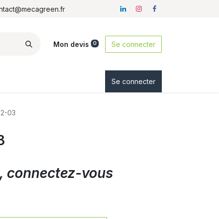
ontact@mecagreen.fr
Mon devis
Se connecter
0
ez-nous
Se connecter
12-03
3
ix, connectez-vous