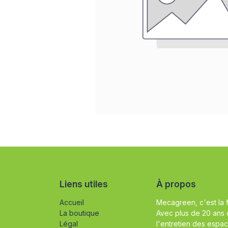
Liens utiles
À propos
Accueil
Mecagreen, c'est la 
La boutique
Avec plus de 20 ans 
Légal
l'entretien des espac