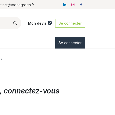
ontact@mecagreen.fr
Mon devis
Se connecter
0
ez-nous
Se connecter
27
ix, connectez-vous