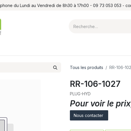
léphone du Lundi au Vendredi de 8h30 à 17h00 - 09 73 053 053 - c
ointes et louchets
Atelier
Formations
Shop
Blog
Contact
Tous les produits
RR-106-10
RR-106-1027
PLUG-HYD
Pour voir le pr
Nous contacter