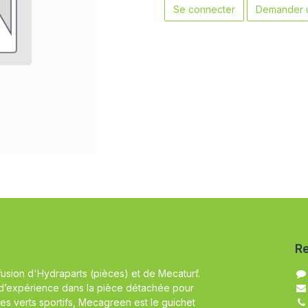
Se connecter
Demander u
Re
fusion d'Hydraparts (pièces) et de Mecaturf.
d’expérience dans la pièce détachée pour
es verts sportifs, Mecagreen est le guichet