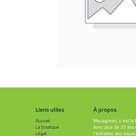
Liens utiles
À propos
Accueil
Mecagreen, c'est la 
La boutique
Avec plus de 20 ans 
Légal
l'entretien des espac