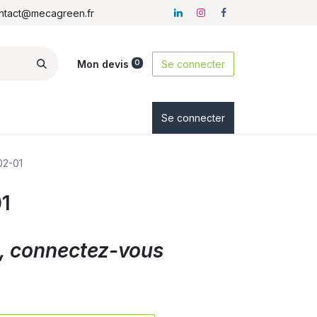
ontact@mecagreen.fr
Mon devis
Se connecter
0
ez-nous
Se connecter
02-01
1
ix, connectez-vous