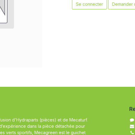
Se connecter
Demander u
Re
fusion d'Hydraparts (pièces) et de Mecaturf.
d’expérience dans la pièce détachée pour
es verts sportifs, Mecagreen est le guichet