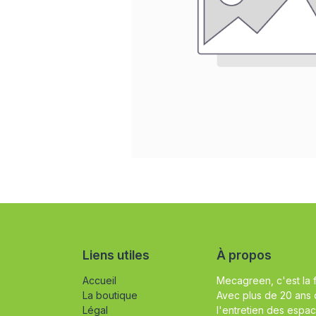
Liens utiles
À propos
Accueil
Mecagreen, c'est la 
La boutique
Avec plus de 20 ans 
Légal
l'entretien des espac